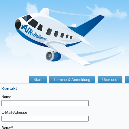
Start
Termine & Anmeldung
Über uns
Kontakt
Name
E-Mail-Adresse
Betreff